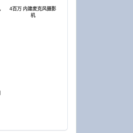
机
4百万 内建麦克风摄影
机
网